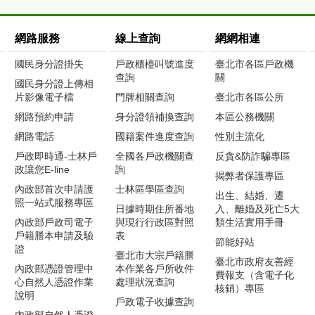
網路服務
線上查詢
網網相連
國民身分證掛失
戶政櫃檯叫號進度
臺北市各區戶政機
查詢
關
國民身分證上傳相
片影像電子檔
門牌相關查詢
臺北市各區公所
網路預約申請
身分證領補換查詢
本區公務機關
網路電話
國籍案件進度查詢
性別主流化
戶政即時通-士林戶
全國各戶政機關查
反貪&防詐騙專區
政讓您E-line
詢
揭弊者保護專區
內政部首次申請護
士林區學區查詢
出生、結婚、遷
照一站式服務專區
日據時期住所番地
入、離婚及死亡5大
內政部戶政司電子
與現行行政區對照
類生活實用手冊
戶籍謄本申請及驗
表
節能好站
證
臺北市大宗戶籍謄
臺北市政府友善經
內政部憑證管理中
本作業各戶所收件
費報支（含電子化
心自然人憑證作業
處理狀況查詢
核銷）專區
說明
戶政電子收據查詢
內政部自然人憑證