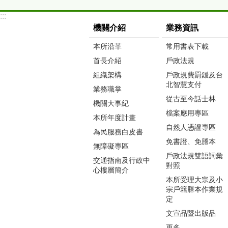
:::
機關介紹
業務資訊
本所沿革
常用書表下載
首長介紹
戶政法規
組織架構
戶政規費罰鍰及台
北智慧支付
業務職掌
從古至今話士林
機關大事紀
檔案應用專區
本所年度計畫
自然人憑證專區
為民服務白皮書
免書證、免謄本
無障礙專區
戶政法規雙語詞彙
交通指南及行政中
對照
心樓層簡介
本所受理大宗及小
宗戶籍謄本作業規
定
文宣品暨出版品
更多