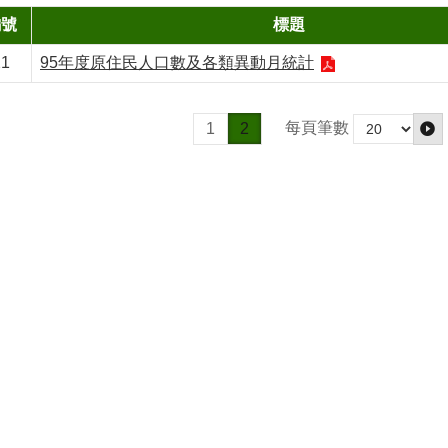
編號
標題
21
95年度原住民人口數及各類異動月統計
每頁筆數
1
2