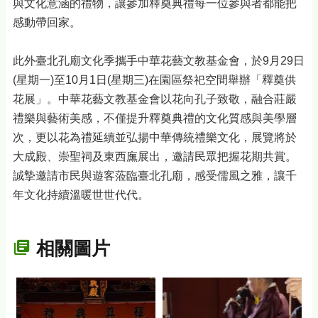
與文化意涵的禮物，讓參加釋奠典禮每一位參與者都能把
感動帶回家。
此外臺北孔廟文化季攜手中華花藝文教基金會，於9月29日
(星期一)至10月1日(星期三)在園區祭祀空間舉辦「釋奠供
花展」。中華花藝文教基金會以花向孔子致敬，融合莊嚴
禮樂與藝術美感，不僅提升釋奠典禮的文化質感與美學層
次，更以花為禮延續並弘揚中華傳統禮樂文化，展覽將於
大成殿、崇聖祠及東西廡展出，邀請民眾把握花期共賞。
誠摯邀請市民與遊客蒞臨臺北孔廟，感受儒風之雅，讓千
年文化持續溫暖世世代代。
相關圖片