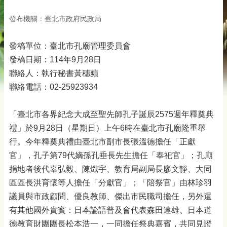
發布機關：臺北市政府民政局
發稿單位：臺北市孔廟管理委員會
發稿日期：114年9月28日
聯絡人：執行秘書黃穗蘋
聯絡電話：02-25923934
「臺北市各界紀念大成至聖先師孔子誕辰2575週年釋奠典
禮」於9月28日（星期日）上午6時在臺北市孔廟隆重舉
行。今年釋奠典禮由臺北市副市長張溫德擔任「正獻
官」，孔子第79代嫡孫孔垂長先生擔任「奉祀官」；孔廟
捐地者後代辜弘毅、陳熾宇、教育局副局長廖文靜、大同
區區長洪育懷等人擔任「分獻官」；「陪祭官」由林珍羽
議員與市政顧問、優良教師、傑出市民職司擔任，另外還
有其他國外貴賓：日本論語普及會代表森田達雄、日本道
德教育財團團長松本浩一，一同擔任祭典嘉賓，共同見證