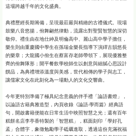
這場跨越千年的文化盛典。
典禮歷經長期籌備，呈現最莊嚴與精緻的古禮儀式。現場
鼓樂八音悠揚，佾舞翩然律動，流露出對聖賢智慧的深切
敬仰。禮生由在地仕紳及明倫高中、麗山高中學子擔任，
樂生則由重慶國中學生在孫瑞金樂長指導下演繹古韻悠長
的樂章；大龍國小佾生在蔡富存老師帶領下，展現優雅整
齊的佾舞隊形；開平餐飲學校師生以創意與細膩心思設計
饌品，為典禮增添溫度與美感，世代相傳的學子與志工，
讓儒家文化在此刻化為一場動人的文化交響曲。
今年更特別準備了極具紀念意義的伴手禮「論語書燈」，
以論語古籍典雅造型，內頁收錄《論語‧學而篇》經典語
句，開啟書籍便能在日常生活中映照智慧之光；還有百年
糕餅名店李亭香特製的「智慧糕」，糕面刻印「學好孔
孟」合體字，象徵勉勵學子砥礪進取，透過這份充滿祝福