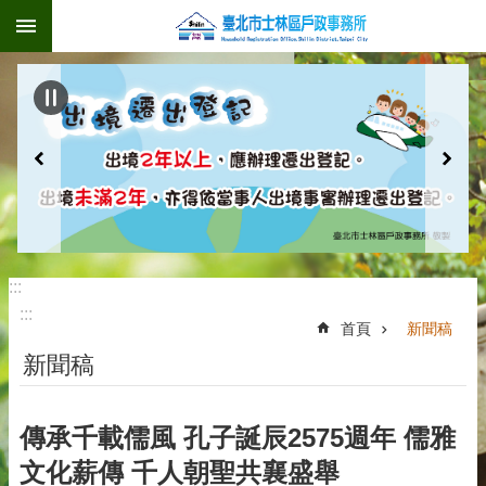
:::
跳到主要內容區塊
:::
:::
首頁
新聞稿
新聞稿
傳承千載儒風 孔子誕辰2575週年 儒雅
文化薪傳 千人朝聖共襄盛舉