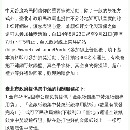
中元普度為民間信仰的重要宗教活動，除了一般的祭祀方
式外，臺北市政府民政局也提供不分時地皆可以普度的線
上祭拜網站，讓您表達心意、兼顧祭拜文化與環保之餘，
還可以參加抽獎活動，自114年8月23日起至9月21日(農曆
7月)下午5時止，至民政局線上祭拜網站
(https://iwnet.civil.taipei/Purdue)參加線上普度後，填下基
本資料即可參加抽獎活動，預計抽出300名幸運兒，有機會
把不鏽鋼野炊鍋盤、真空手拿杯、真空食物保溫罐、超市
禮券等好禮帶回家，歡迎踴躍參加！
臺北市政府提供集中燒的相關服務如下:
1.全市456個里辦公處免費提供「金銀紙錢集中焚燒紙錢專
用袋」、「金銀紙錢集中焚燒紙錢專用貼紙」(數量有限發
完為止)，或可至民政局網站下載列印「臺北市運送金銀紙
錢集中焚燒通行證」貼在您打包好的金銀紙錢上，一樣可
以響應集中焚燒。