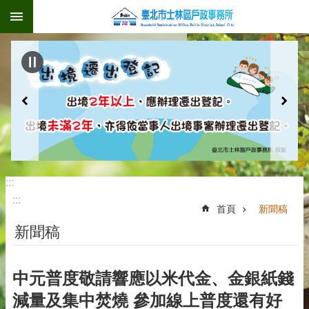
:::
跳到主要內容區塊
:::
:::
首頁
新聞稿
新聞稿
中元普度敬請響應以米代金、金銀紙錢
減量及集中焚燒 參加線上普度還有好