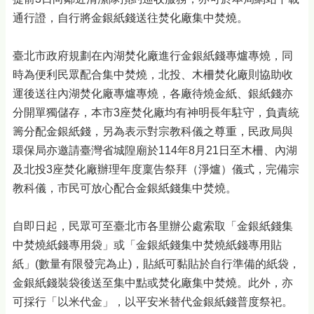
通行證，自行將金銀紙錢送往焚化廠集中焚燒。
臺北市政府規劃在內湖焚化廠進行金銀紙錢專爐專燒，同
時為便利民眾配合集中焚燒，北投、木柵焚化廠則協助收
運後送往內湖焚化廠專爐專燒，各廠待燒金紙、銀紙錢亦
分開單獨儲存，本市3座焚化廠均有神明長年駐守，負責統
籌分配金銀紙錢，另為表示對宗教科儀之尊重，民政局與
環保局亦邀請臺灣省城隍廟於114年8月21日至木柵、內湖
及北投3座焚化廠辦理年度稟告祭拜（淨爐）儀式，完備宗
教科儀，市民可放心配合金銀紙錢集中焚燒。
自即日起，民眾可至臺北市各里辦公處索取「金銀紙錢集
中焚燒紙錢專用袋」或「金銀紙錢集中焚燒紙錢專用貼
紙」(數量有限發完為止)，貼紙可黏貼於自行準備的紙袋，
金銀紙錢裝袋後送至集中點或焚化廠集中焚燒。此外，亦
可採行「以米代金」，以平安米替代金銀紙錢普度祭祀。