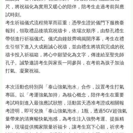
尺，將祝福化為實用又暖心的陪伴，陪考生走過考前與應
試時刻。
考生祈福儀式流程簡單而莊重：憑學生證於儀門下服務臺
報到，領取禮品後填寫祝禱卡，依場次順序，由祭孔禮生
帶領進行祈福儀式。儀式由鐘鼓齊鳴揭開序幕，考生在禮
生引領下進入大成殿誠心祝禱，並由禮生將填寫完成的祝
禱卡投入祈福箱，將心中願望化為文字，傳達給至聖先師
孔子。誠摯邀請考生與家長一同參與，在考前為孩子加油
打氣、凝聚祝福。
本次活動也特別與「泰山強氣泡水」合作，設置考生打氣
專區。以「考運強氣加持」為核心概念，陪伴考生在重要
考試時刻進入最強應試狀態，活動當天憑准考證或相關報
考證明，即可兌換「泰山強氣泡水」1瓶，透過5GV超強氣
量帶來的清爽暢快氣泡感，為考生注入強勢考運、提振精
神，現場提供獨家限量祈福卡，讓考生寫下心願，祈求考