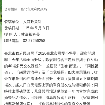
發布機關：臺北市政府民政局
發稿單位：人口政策科
發稿日期：115 年 5 月 8 日
聯 絡 人：林峯裕科長
聯絡電話：02-27256258
臺北市政府民政局「2026臺北市戀愛小學堂」甜蜜開課
囉！今年活動全面升級，除規劃包含主題旅行與手作互動
的40場多元交友課程外，並搭配「形象管理」、「兩性禮
儀」、「戀愛經濟學」及「自我成長」四大主題課程，從
外在形象到內在溝通全面提升；更首度提供週五下班晚間
場次，讓六日白天需要上班的單身朋友也能輕鬆參與；同
時推出重磅誘因，凡參與同場活動並於一年內首對完成結
婚登記之情侶，可獲贈「海島度假蜜月旅行」（宿霧來回
機票及飯店住宿），打造最具話題性的單身交友活動。