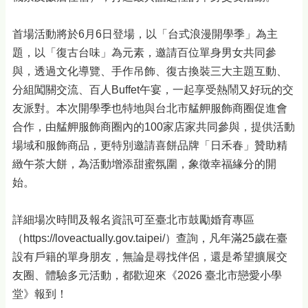
首場活動將於6月6日登場，以「台式浪漫開學季」為主
題，以「復古台味」為元素，邀請百位單身男女共同參
與，透過文化導覽、手作吊飾、復古換裝三大主題互動、
分組闖關交流、百人Buffet午宴，一起享受熱鬧又好玩的交
友派對。本次開學季也特地與台北市艋舺服飾商圈促進會
合作，由艋舺服飾商圈內的100家店家共同參與，提供活動
場域和服飾商品，更特別邀請喜餅品牌「日禾春」贊助精
緻午茶大餅，為活動增添甜蜜氛圍，象徵幸福緣分的開
始。
詳細場次時間及報名資訊可至臺北市鼓勵婚育專區
（https://loveactually.gov.taipei/）查詢，凡年滿25歲在臺
設有戶籍的單身朋友，無論是尋找伴侶，還是希望擴展交
友圈、體驗多元活動，都歡迎來《2026 臺北市戀愛小學
堂》報到！