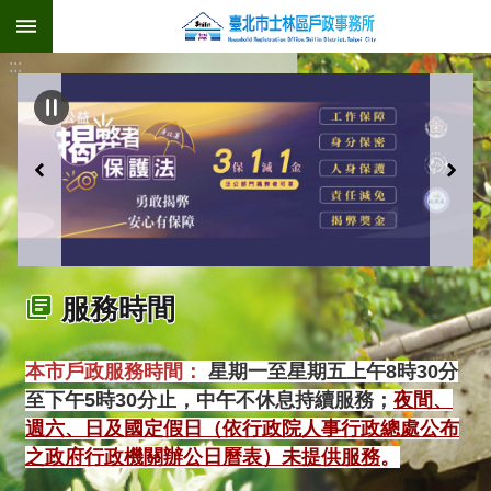
:::
跳到主要內容區塊
:::
服務時間
本市戶政服務時間
：
星期一至星期五上午8時30分
至下午5時30分止，中午不休息持續服務；
夜間、
週六、日及國定假日（依行政院人事行政總處公布
之政府行政機關辦公日曆表）未提供服務
。