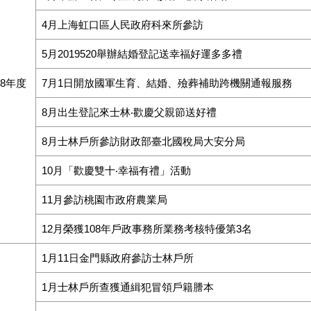
4月舉辦士林戶政童玩節-彩繪一個家活動
4月上海虹口區人民政府科來所參訪
5月2019520舉辦結婚登記送幸福好運多多禮
08年度
7月1日開放國軍生育、結婚、殮葬補助跨機關通報服務
8月出生登記來士林‧歡慶父親節送好禮
8月士林戶所參訪財政部臺北國稅局大安分局
10月「歡慶雙十‧幸福有禮」活動
11月參訪桃園市政府農業局
12月榮獲108年戶政事務所業務考核特優第3名
1月11日金門縣政府參訪士林戶所
1月士林戶所查獲通緝犯冒領戶籍謄本