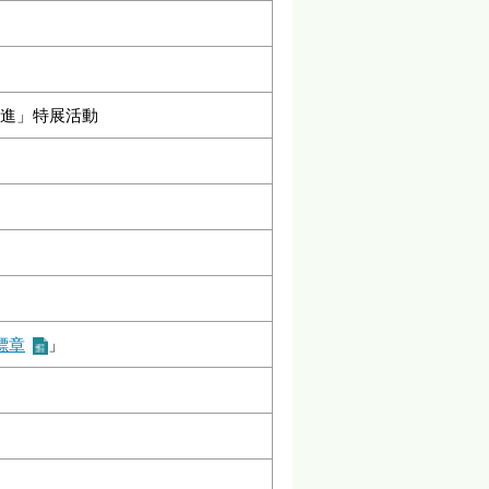
俱進」特展活動
標章
」