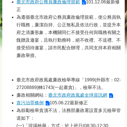
臺北市政府公務員廉政倫理規範
101.12.06最新修
正
為遵循臺北市政府公務員廉政倫理規範，使公務員執
行職務，廉潔自持、公正無私及依法行政，並提升本
府之清廉形象，本機關同仁不接受任何與職務有關之
餽贈及邀宴，且執行勤務時，絕不收禮、不送禮、不
接受招待邀宴，請市民配合辦理，共同支持本府相關
廉政舉措。
臺北市政府政風處廉政檢舉專線「1999(外縣市：02-
27208889)轉1743(一起肅貪)」，檢舉不法。
廉政相關網站：
臺北市政府政風處全球資訊網
貪污治罪條例
105.06.22最新修正
為鼓勵檢舉貪瀆不法，法務部廉政署設置多元檢舉管
道如下：
(一)「現場檢舉」方式：於上班日(08:30-12:30、