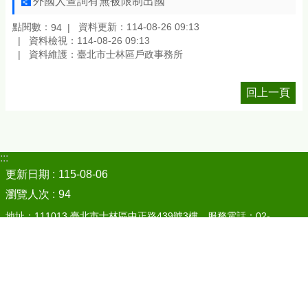
點閱數：
資料更新：114-08-26 09:13
94
資料檢視：114-08-26 09:13
資料維護：臺北市士林區戶政事務所
回上一頁
:::
更新日期
115-08-06
瀏覽人次
94
地址：111013 臺北市士林區中正路439號3樓
服務電話：02-
28803252
本所各業務承辦單位分機表
傳真：02-28830534
臺北市民當家熱線1999(外縣市02-27208889)
電子郵件帳號：web02420@gov.taipei
戶政即時通(Line ID):@wwr4097w
(僅提供文字服務，未提供語音服務)