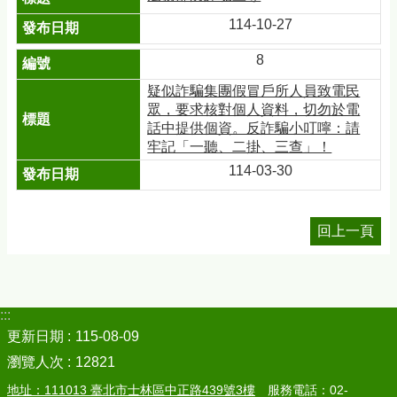
114-10-27
8
疑似詐騙集團假冒戶所人員致電民
眾，要求核對個人資料，切勿於電
話中提供個資。反詐騙小叮嚀：請
牢記「一聽、二掛、三查」！
114-03-30
回上一頁
:::
更新日期
115-08-09
瀏覽人次
12821
地址：111013 臺北市士林區中正路439號3樓
服務電話：02-