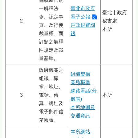
關或屬官統
一解釋法
臺北市政府
臺北市政府
令、認定事
電子公報
2
秘書處
實、及行使
戶政規費罰
本所
裁量權，而
鍰
訂頒之解釋
性規定及裁
量基準。
政府機關之
組織架構
組織、職
業務職掌
掌、地址、
網路電話(分
3
電話、傳
本所
機表)
真、網址及
本所地圖及
電子郵件信
交通資訊
箱帳號。
本所網站