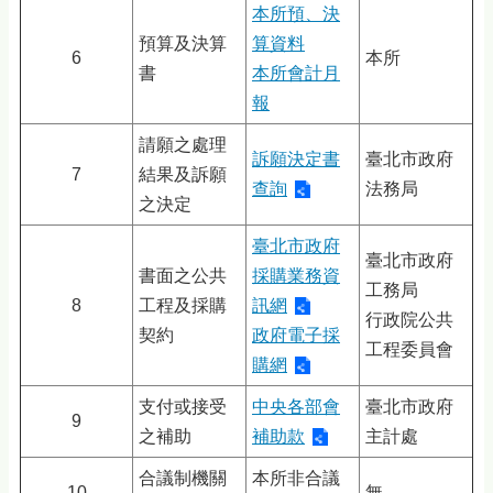
本所預、決
預算及決算
算資料
6
本所
書
本所會計月
報
請願之處理
訴願決定書
臺北市政府
7
結果及訴願
查詢
法務局
之決定
臺北市政府
臺北市政府
書面之公共
採購業務資
工務局
8
工程及採購
訊網
行政院公共
契約
政府電子採
工程委員會
購網
支付或接受
中央各部會
臺北市政府
9
之補助
補助款
主計處
合議制機關
本所非合議
10
無