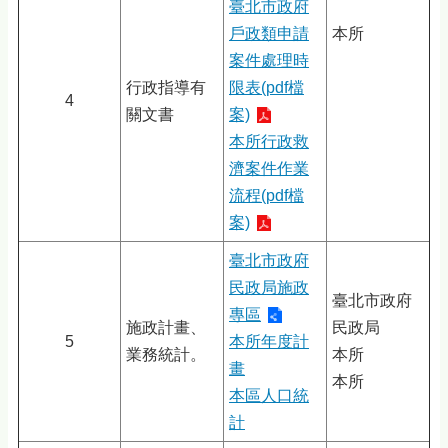
臺北市政府
戶政類申請
本所
案件處理時
行政指導有
限表(pdf檔
4
關文書
案)
本所行政救
濟案件作業
流程(pdf檔
案)
臺北市政府
民政局施政
臺北市政府
專區
施政計畫、
民政局
5
本所年度計
業務統計。
本所
畫
本所
本區人口統
計