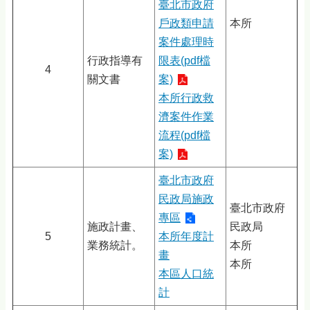
臺北市政府
戶政類申請
本所
案件處理時
行政指導有
限表(pdf檔
4
關文書
案)
本所行政救
濟案件作業
流程(pdf檔
案)
臺北市政府
民政局施政
臺北市政府
專區
施政計畫、
民政局
5
本所年度計
業務統計。
本所
畫
本所
本區人口統
計