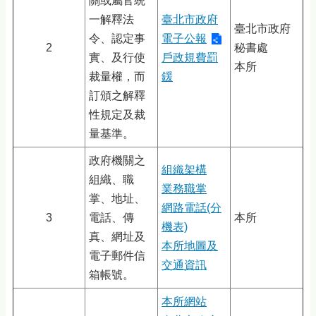
關或屬官統
一解釋法
臺北市政府
臺北市政府
令、認定事
電子公報
2
秘書處
實、及行使
戶政規費罰
本所
裁量權，而
鍰
訂頒之解釋
性規定及裁
量基準。
政府機關之
組織架構
組織、職
業務職掌
掌、地址、
網路電話(分
3
電話、傳
本所
機表)
真、網址及
本所地圖及
電子郵件信
交通資訊
箱帳號。
本所網站