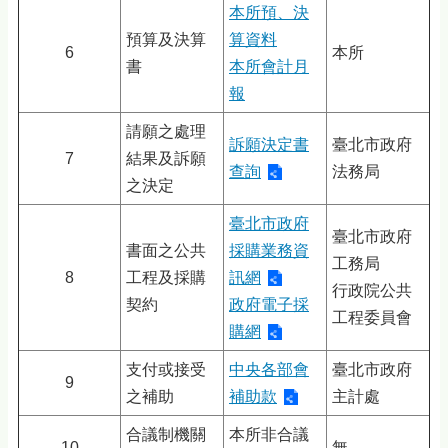
本所預、決
預算及決算
算資料
6
本所
書
本所會計月
報
請願之處理
訴願決定書
臺北市政府
7
結果及訴願
查詢
法務局
之決定
臺北市政府
臺北市政府
書面之公共
採購業務資
工務局
8
工程及採購
訊網
行政院公共
契約
政府電子採
工程委員會
購網
支付或接受
中央各部會
臺北市政府
9
之補助
補助款
主計處
合議制機關
本所非合議
10
無