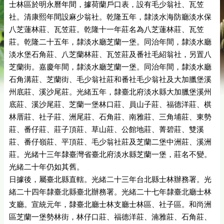
士林區於明永曆年間，據荷蘭戶口表，設有毛少翁社、瓦笠
社。清康熙年間設麻少翁社。乾隆五年，隸淡水海防廳淡水保
八芝蓮林莊、瓦笠莊。乾隆十一年莊名為八芝蓮林莊、瓦笠
莊。乾隆二十五年，隸淡水廳芝蘭一堡。同治年間，隸淡水廳
淡水堡石角莊、八芝蘭林莊、瓦笠莊及番社毛紹翁社，另置八
芝蘭街。嘉慶年間，隸淡水廳芝蘭一堡。同治年間，隸淡水廳
石角溝莊、芝蘭街、毛少翁社莊和番社毛少翁社及大加臘堡溪
州底莊、溪沙尾莊。光緒五年，隸臺北府淡水縣大加臘堡溪州
底莊、溪沙尾莊、芝蘭一堡林口莊、員山子莊、福德洋莊、棋
林厝莊、社子莊、洲尾莊、石角莊、南雅莊、三角埔莊、東勢
莊、番仔莊、莊子頂莊、草山莊、公館地莊、菁碧莊、雙溪
莊、番仔嶺莊、平頂莊、毛少翁社莊及芝蘭二堡中洲莊、溪洲
莊。光緒十三年隸臺灣省臺北府淡水縣芝蘭一堡，莊名不變。
光緒二十年仍如其舊。
日據後，屬臺北縣直轄。光緒二十三年台北縣士林辦務署。光
緒二十四年隸臺北縣臺北辦務署。光緒二十七年隸臺北廳士林
支廳。宣統元年，隸臺北廳士林支廳士林區、社子區。和尚洲
區芝蘭一堡勢林街，林仔口莊、福德洋莊、湳雅莊、石角莊、