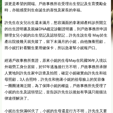
源更是希望的開端。戶政事務所在受理出生登記及生育獎勵金
時，亦能感受到生命誕生的喜悅及家長的幸福。
許先生在女兒出生還未滿月，愁容滿面的拿著婦產科診所開立
的出生證明書及親緣DNA鑑定診斷證明書，到戶政事務所申請
辦理女兒小妮的出生登記及認領登記，許先生說生母 May於生
產出院後幾天就失蹤了，留下未滿月的小妮，由他撫養照顧，
而小妮打針看醫生要用健保卡，所以急著幫小妮報戶口。
經過戶政事務所查證，原來小妮的生母May在民國96年入境以
外籍勞工身分居留，於97年逃逸後行方不明，戶政事務所承辦
人實地到許先生家中訪查及拍照，確定小妮確實由許先生和祖
母照顧，3人合照時，許先生和抱著小妮的祖母臉上的笑容像
一圈圈漣漪泛開，為了保障小妮的權益，戶政事務所先受理了
小妮的出生及認領登記，並告訴許先生以後如有爭議只能循法
律途徑解決了。
小妮出生快滿60天了，小妮的生母還是行方不明，許先生又要