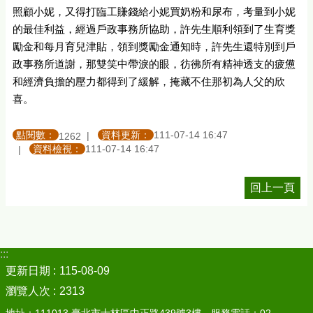
照顧小妮，又得打臨工賺錢給小妮買奶粉和尿布，考量到小妮
的最佳利益，經過戶政事務所協助，許先生順利領到了生育獎
勵金和每月育兒津貼，領到獎勵金通知時，許先生還特別到戶
政事務所道謝，那雙笑中帶淚的眼，彷彿所有精神透支的疲憊
和經濟負擔的壓力都得到了緩解，掩藏不住那初為人父的欣
喜。
點閱數：
資料更新：
111-07-14 16:47
1262
資料檢視：
111-07-14 16:47
回上一頁
:::
更新日期
115-08-09
瀏覽人次
2313